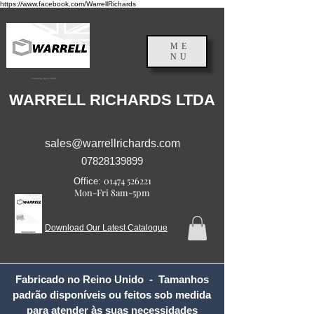
https://www.facebook.com/WarrellRichards
ME
NU
Inglaterra, Reino Unido
WARRELL RICHARDS LTDA
sales@warrellrichards.com
07828139899
01474 526221
Office:
Mon-Fri 8am-5pm
Download Our Latest Catalogue
Fabricado no Reino Unido - Tamanhos
padrão disponíveis ou feitos sob medida
para atender às suas necessidades