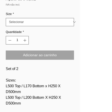
promocional
IVA não incl.
Size
*
Quantidade
*
Adicionar ao carrinho
Set of 2
Sizes:
L500 Top / L170 Bottom x H250 X
D500mm
L500 Top / L200 Bottom X H250 X
D500mm