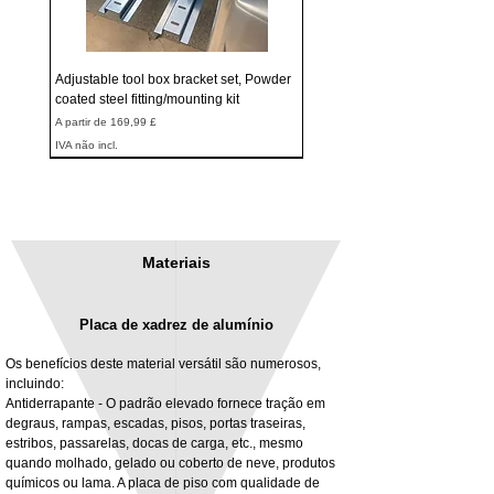
Adjustable tool box bracket set, Powder
coated steel fitting/mounting kit
Preço promocional
A partir de
169,99 £
IVA não incl.
Materiais
Placa de xadrez de alumínio
Os benefícios deste material versátil são numerosos,
incluindo:
Antiderrapante - O padrão elevado fornece tração em
degraus, rampas, escadas, pisos, portas traseiras,
3MM Powder coated steel horizontal
Adjustable rear cab module bracket,
estribos, passarelas, docas de carga, etc., mesmo
fitting kit, toolbox bracket set with
Powder coated steel fitting/mounting kit
quando molhado, gelado ou coberto de neve, produtos
washers
Preço
980,00 £
químicos ou lama. A placa de piso com qualidade de