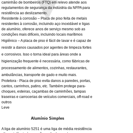
Preço promocional
A partir de
32,28 £
caminhão de bombeiros (FTQ) em relevo atende aos
IVA não incl.
regulamentos de segurança da indústria da NFPA para
IVA não incl.
resistência ao deslizamento.
Resistente à corrosão – Placa de piso feita de metais
resistentes à corrosão, incluindo aço inoxidável e ligas
de alumínio, oferece anos de serviço mesmo sob as
condições mais difíceis, incluindo locais marítimos
Higiênico – A placa de piso é fácil de lavar e é capaz de
resistir a danos causados por agentes de limpeza fortes
e corrosivos. Isso o torna ideal para áreas onde a
higienização frequente é necessária, como fábricas de
processamento de alimentos, cozinhas, restaurantes,
ambulâncias, transporte de gado e muito mais.
Protetora - Placa de piso evita danos a paredes, portas,
cantos, carrinhos, patins, etc. Também protege para-
choques, esteiras, caçambas de caminhões, tampas
traseiras e carrocerias de veículos comerciais, off-road e
outros
Leve
Alumínio Simples
A liga de alumínio 5251 é uma liga de média resistência