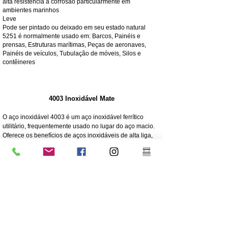
alta resistência à corrosão particularmente em
ambientes marinhos
Leve
Pode ser pintado ou deixado em seu estado natural
5251 é normalmente usado em: Barcos, Painéis e
prensas, Estruturas marítimas, Peças de aeronaves,
Painéis de veículos, Tubulação de móveis, Silos e
contêineres
4003 Inoxidável Mate
O aço inoxidável 4003 é um aço inoxidável ferrítico
utilitário, frequentemente usado no lugar do aço macio.
Oferece os benefícios de aços inoxidáveis de alta liga,
como resistência, corrosão e resistência à abrasão
250 vezes maior resistência à corrosão do que o aço
macio
Resistência à corrosão/abrasão
Econômico - Baixo custo inicial, baixa manutenção
Força elevada
Excelente resistência ao impacto
Grau mais barato de aço inoxidável
Menor teor de níquel do que o aço inoxidável de grau
304 de grau superior