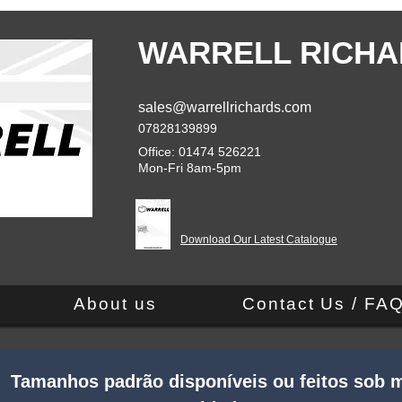
WARRELL RICHA
sales@warrellrichards.com
07828139899
Office: 01474 526221
Mon-Fri 8am-5pm
Download Our Latest Catalogue
About us
Contact Us / FA
 Tamanhos padrão disponíveis ou feitos sob m