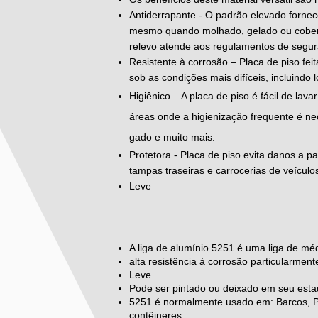
Antiderrapante - O padrão elevado fornece
mesmo quando molhado, gelado ou cobert
relevo atende aos regulamentos de segura
Resistente à corrosão – Placa de piso fei
sob as condições mais difíceis, incluindo 
Higiênico – A placa de piso é fácil de lav
áreas onde a higienização frequente é ne
gado e muito mais.
Protetora - Placa de piso evita danos a 
tampas traseiras e carrocerias de veículos
Leve
A liga de alumínio 5251 é uma liga de méd
alta resistência à corrosão particularme
Leve
Pode ser pintado ou deixado em seu esta
5251 é normalmente usado em: Barcos, Pai
contêineres