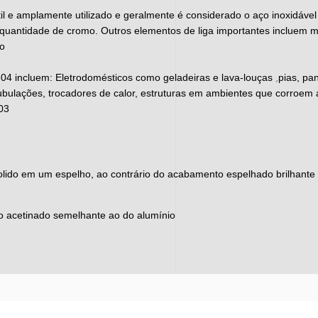
til e amplamente utilizado e geralmente é considerado o aço inoxidáve
a quantidade de cromo. Outros elementos de liga importantes incluem m
ro
,
304 incluem:
Eletrodomésticos como geladeiras e lava-louças
pias, pa
tubulações, trocadores de calor, estruturas em ambientes que corroem
03
lido em um espelho, ao contrário do acabamento espelhado brilhante
 acetinado semelhante ao do alumínio