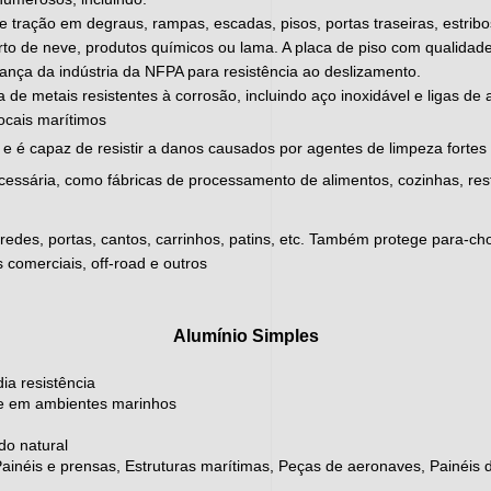
 tração em degraus, rampas, escadas, pisos, portas traseiras, estribos
o de neve, produtos químicos ou lama. A placa de piso com qualida
nça da indústria da NFPA para resistência ao deslizamento.
ta de metais resistentes à corrosão, incluindo aço inoxidável e ligas d
locais marítimos
ar e é capaz de resistir a danos causados por agentes de limpeza fortes 
cessária, como fábricas de processamento de alimentos, cozinhas, res
paredes, portas, cantos, carrinhos, patins, etc. Também protege para-
 comerciais, off-road e outros
Alumínio Simples
ia resistência
nte em ambientes marinhos
do natural
néis e prensas, Estruturas marítimas, Peças de aeronaves, Painéis d