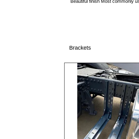
Beautiful finish Most commonly us
Brackets