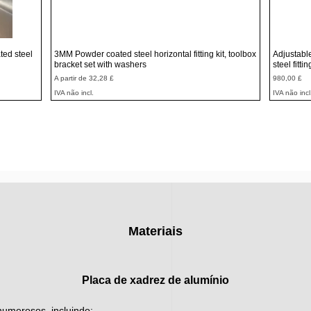
Visualização rápida
ted steel
3MM Powder coated steel horizontal fitting kit, toolbox
Adjustabl
bracket set with washers
steel fitti
Preço promocional
Preço
A partir de
32,28 £
980,00 £
IVA não incl.
IVA não incl
Materiais
Placa de xadrez de alumínio
 numerosos, incluindo: