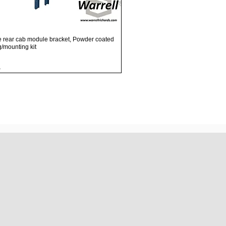
Visualização rápida
e rear cab module bracket, Powder coated
ng/mounting kit
.