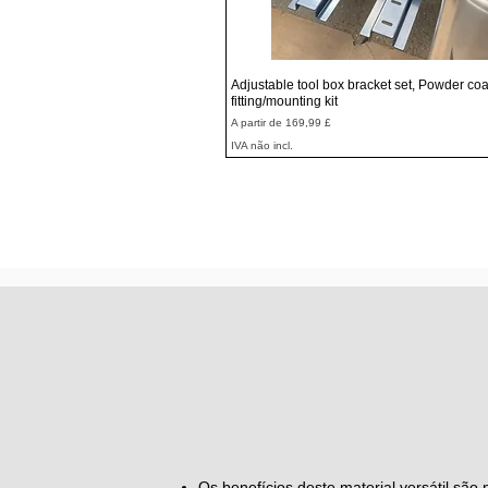
Visualização rápida
Adjustable tool box bracket set, Powder coa
fitting/mounting kit
Preço promocional
A partir de
169,99 £
IVA não incl.
Os benefícios deste material versátil são