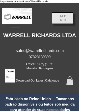
https://www.facebook.com/WarrellRichards
ME
NU
Inglaterra, Reino Unido
WARRELL RICHARDS LTDA
sales@warrellrichards.com
07828139899
01474 526221
Office:
Mon-Fri 8am-5pm
Download Our Latest Catalogue
Fabricado no Reino Unido - Tamanhos
padrão disponíveis ou feitos sob medida
para atender às suas necessidades