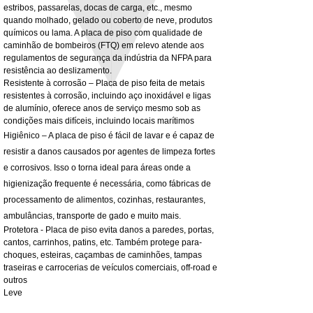
3MM Powder coated steel horizontal
Adjustable rear cab module bracket,
estribos, passarelas, docas de carga, etc., mesmo
fitting kit, toolbox bracket set with
Powder coated steel fitting/mounting kit
quando molhado, gelado ou coberto de neve, produtos
washers
Preço
980,00 £
químicos ou lama. A placa de piso com qualidade de
Preço promocional
A partir de
32,28 £
caminhão de bombeiros (FTQ) em relevo atende aos
IVA não incl.
regulamentos de segurança da indústria da NFPA para
IVA não incl.
resistência ao deslizamento.
Resistente à corrosão – Placa de piso feita de metais
resistentes à corrosão, incluindo aço inoxidável e ligas
de alumínio, oferece anos de serviço mesmo sob as
condições mais difíceis, incluindo locais marítimos
Higiênico – A placa de piso é fácil de lavar e é capaz de
resistir a danos causados por agentes de limpeza fortes
e corrosivos. Isso o torna ideal para áreas onde a
higienização frequente é necessária, como fábricas de
processamento de alimentos, cozinhas, restaurantes,
ambulâncias, transporte de gado e muito mais.
Protetora - Placa de piso evita danos a paredes, portas,
cantos, carrinhos, patins, etc. Também protege para-
choques, esteiras, caçambas de caminhões, tampas
traseiras e carrocerias de veículos comerciais, off-road e
outros
Leve