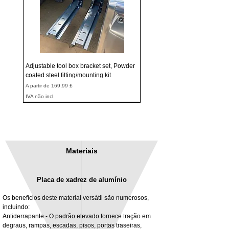
Adjustable tool box bracket set, Powder
coated steel fitting/mounting kit
Preço promocional
A partir de
169,99 £
IVA não incl.
Materiais
Placa de xadrez de alumínio
Os benefícios deste material versátil são numerosos,
incluindo:
Antiderrapante - O padrão elevado fornece tração em
degraus, rampas, escadas, pisos, portas traseiras,