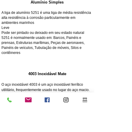
Alumínio Simples
A liga de alumínio 5251 é uma liga de média resistência
alta resistência à corrosão particularmente em
ambientes marinhos
Leve
Pode ser pintado ou deixado em seu estado natural
5251 é normalmente usado em: Barcos, Painéis e
prensas, Estruturas marítimas, Peças de aeronaves,
Painéis de veículos, Tubulação de móveis, Silos e
contêineres
4003 Inoxidável Mate
O aço inoxidável 4003 é um aço inoxidável ferrítico
utilitário, frequentemente usado no lugar do aço macio.
Oferece os benefícios de aços inoxidáveis de alta liga,
como resistência, corrosão e resistência à abrasão
250 vezes maior resistência à corrosão do que o aço
macio
Resistência à corrosão/abrasão
Econômico - Baixo custo inicial, baixa manutenção
Força elevada