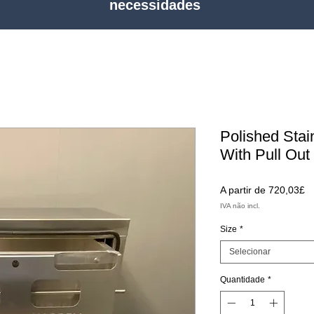
necessidades
Polished Stai
With Pull Out
P
A partir de
720,03£
p
IVA não incl.
Size
*
Selecionar
Quantidade
*