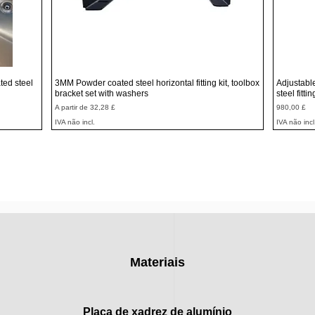
Visualização rápida
ted steel
3MM Powder coated steel horizontal fitting kit, toolbox
Adjustabl
bracket set with washers
steel fitti
Preço promocional
Preço
A partir de
32,28 £
980,00 £
IVA não incl.
IVA não incl
Materiais
Placa de xadrez de alumínio