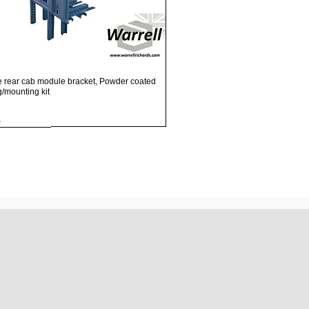
Visualização rápida
e rear cab module bracket, Powder coated
ng/mounting kit
.