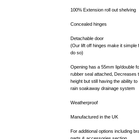
100% Extension roll out shelving
Concealed hinges
Detachable door
(Our lift off hinges make it simpl
do so)
Opening has a 55mm lip/double fol
rubber seal attached, Decreases t
height but still having the ability 
rain soakaway drainage system
Weatherproof
Manufactured in the UK
For additional options including b
parts & accessories section