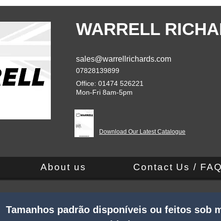
WARRELL RICHA
sales@warrellrichards.com
07828139899
Office: 01474 526221
Mon-Fri 8am-5pm
Download Our Latest Catalogue
About us
Contact Us / FA
 Tamanhos padrão disponíveis ou feitos sob m