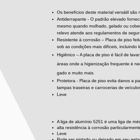
Os benefícios deste material versátil são
Antiderrapante - O padrão elevado fornece
mesmo quando molhado, gelado ou cobert
relevo atende aos regulamentos de segura
Resistente à corrosão – Placa de piso fei
sob as condições mais difíceis, incluindo 
Higiênico – A placa de piso é fácil de lav
áreas onde a higienização frequente é ne
gado e muito mais.
Protetora - Placa de piso evita danos a 
tampas traseiras e carrocerias de veículos
Leve
A liga de alumínio 5251 é uma liga de méd
alta resistência à corrosão particularme
Leve
Pode ser pintado ou deixado em seu esta