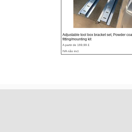
Visualização rápida
Adjustable tool box bracket set, Powder coa
fitting/mounting kit
Preço promocional
A partir de
169,99 £
IVA não incl.