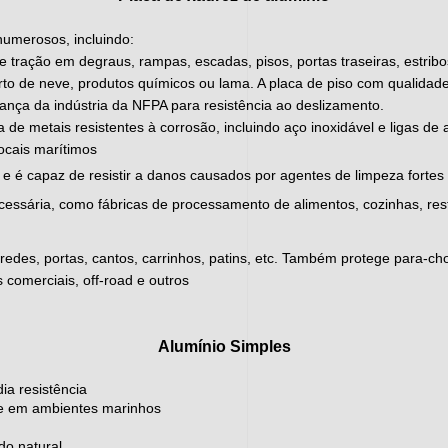
 numerosos, incluindo:
 tração em degraus, rampas, escadas, pisos, portas traseiras, estribos
o de neve, produtos químicos ou lama. A placa de piso com qualida
nça da indústria da NFPA para resistência ao deslizamento.
ta de metais resistentes à corrosão, incluindo aço inoxidável e ligas d
locais marítimos
ar e é capaz de resistir a danos causados por agentes de limpeza fortes 
cessária, como fábricas de processamento de alimentos, cozinhas, res
paredes, portas, cantos, carrinhos, patins, etc. Também protege para-
 comerciais, off-road e outros
Alumínio Simples
ia resistência
nte em ambientes marinhos
do natural