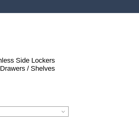
nless Side Lockers
 Drawers / Shelves
reço
romocional