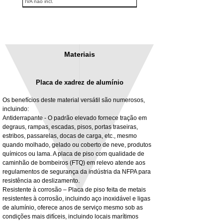
IVA não incl.
Materiais
Placa de xadrez de alumínio
Os benefícios deste material versátil são numerosos,
incluindo:
Antiderrapante - O padrão elevado fornece tração em
degraus, rampas, escadas, pisos, portas traseiras,
3MM Powder coated steel horizontal
Adjustable rear cab module bracket,
estribos, passarelas, docas de carga, etc., mesmo
fitting kit, toolbox bracket set with
Powder coated steel fitting/mounting kit
quando molhado, gelado ou coberto de neve, produtos
washers
Preço
980,00 £
químicos ou lama. A placa de piso com qualidade de
Preço promocional
A partir de
32,28 £
caminhão de bombeiros (FTQ) em relevo atende aos
IVA não incl.
regulamentos de segurança da indústria da NFPA para
IVA não incl.
resistência ao deslizamento.
Resistente à corrosão – Placa de piso feita de metais
resistentes à corrosão, incluindo aço inoxidável e ligas
de alumínio, oferece anos de serviço mesmo sob as
condições mais difíceis, incluindo locais marítimos