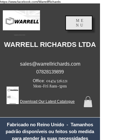
https://www.facebook.com/WarrellRichards
ME
NU
Inglaterra, Reino Unido
WARRELL RICHARDS LTDA
sales@warrellrichards.com
07828139899
01474 526221
Office:
Mon-Fri 8am-5pm
Download Our Latest Catalogue
Fabricado no Reino Unido - Tamanhos
padrão disponíveis ou feitos sob medida
para atender às suas necessidades