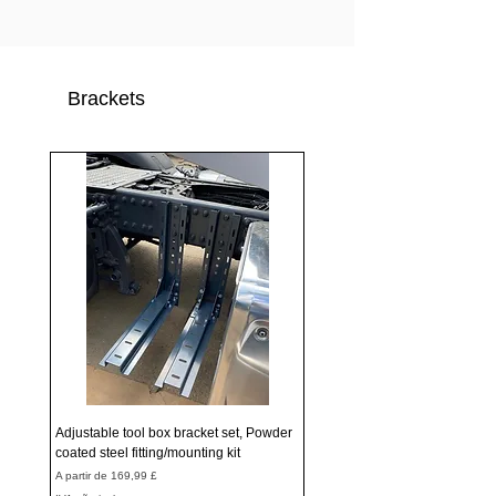
Brackets
Adjustable tool box bracket set, Powder
coated steel fitting/mounting kit
Preço promocional
A partir de
169,99 £