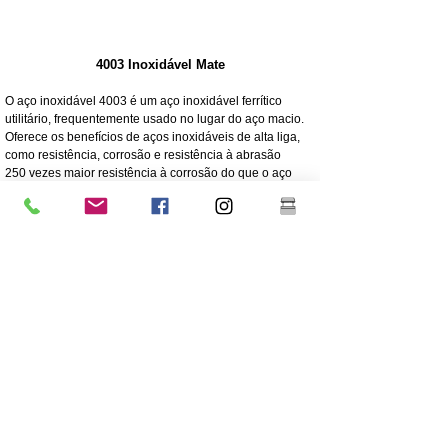
4003 Inoxidável Mate
O aço inoxidável 4003 é um aço inoxidável ferrítico
utilitário, frequentemente usado no lugar do aço macio.
Oferece os benefícios de aços inoxidáveis de alta liga,
como resistência, corrosão e resistência à abrasão
250 vezes maior resistência à corrosão do que o aço
macio
Resistência à corrosão/abrasão
Econômico - Baixo custo inicial, baixa manutenção
Força elevada
Excelente resistência ao impacto
Grau mais barato de aço inoxidável
Menor teor de níquel do que o aço inoxidável de grau
304 de grau superior
O revestimento é altamente recomendado para a
longevidade
Grande robustez/não flexível
304 Inox polido e espelhado