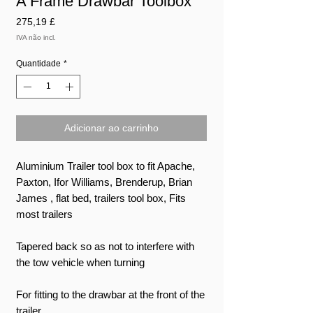
A Frame Drawbar Toolbox
Preço
275,19 £
IVA não incl.
Quantidade
*
Adicionar ao carrinho
Aluminium Trailer tool box to fit Apache,
Paxton, Ifor Williams, Brenderup, Brian
James , flat bed, trailers tool box, Fits
most trailers
Tapered back so as not to interfere with
the tow vehicle when turning
For fitting to the drawbar at the front of the
trailer