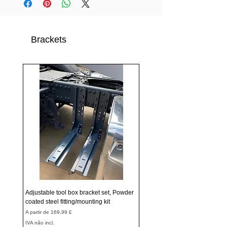
Brackets
Adjustable tool box bracket set, Powder
coated steel fitting/mounting kit
Preço promocional
A partir de
169,99 £
IVA não incl.