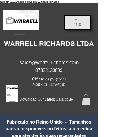
https://www.facebook.com/WarrellRichards
ME
NU
Inglaterra, Reino Unido
WARRELL RICHARDS LTDA
sales@warrellrichards.com
07828139899
01474 526221
Office:
Mon-Fri 8am-5pm
Download Our Latest Catalogue
Fabricado no Reino Unido - Tamanhos
padrão disponíveis ou feitos sob medida
para atender às suas necessidades