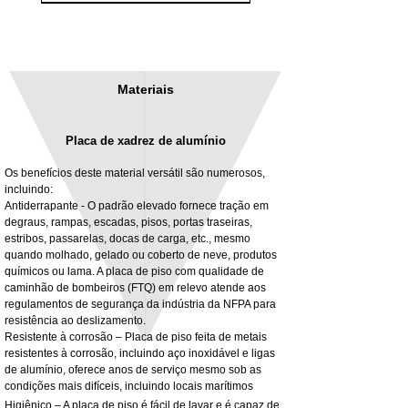
Materiais
Placa de xadrez de alumínio
Os benefícios deste material versátil são numerosos,
incluindo:
Antiderrapante - O padrão elevado fornece tração em
degraus, rampas, escadas, pisos, portas traseiras,
3MM Powder coated steel horizontal
Adjustable rear cab module bracket,
estribos, passarelas, docas de carga, etc., mesmo
fitting kit, toolbox bracket set with
Powder coated steel fitting/mounting kit
quando molhado, gelado ou coberto de neve, produtos
washers
Preço
980,00 £
químicos ou lama. A placa de piso com qualidade de
Preço promocional
A partir de
32,28 £
caminhão de bombeiros (FTQ) em relevo atende aos
IVA não incl.
regulamentos de segurança da indústria da NFPA para
IVA não incl.
resistência ao deslizamento.
Resistente à corrosão – Placa de piso feita de metais
resistentes à corrosão, incluindo aço inoxidável e ligas
de alumínio, oferece anos de serviço mesmo sob as
condições mais difíceis, incluindo locais marítimos
Higiênico – A placa de piso é fácil de lavar e é capaz de