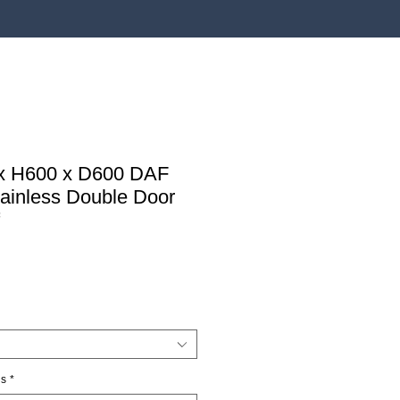
x H600 x D600 DAF
tainless Double Door
reço
romocional
ns
*