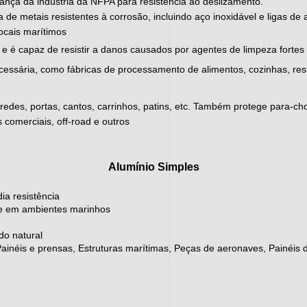
nça da indústria da NFPA para resistência ao deslizamento.
ta de metais resistentes à corrosão, incluindo aço inoxidável e ligas d
locais marítimos
ar e é capaz de resistir a danos causados por agentes de limpeza fortes 
cessária, como fábricas de processamento de alimentos, cozinhas, res
paredes, portas, cantos, carrinhos, patins, etc. Também protege para-
 comerciais, off-road e outros
Alumínio Simples
ia resistência
nte em ambientes marinhos
do natural
néis e prensas, Estruturas marítimas, Peças de aeronaves, Painéis d