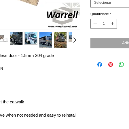
Selecionar
Quantidade
*
Adi
nless door - 1.5mm 304 grade
,R
t the catwalk
ve when not needed and easy to reinstall