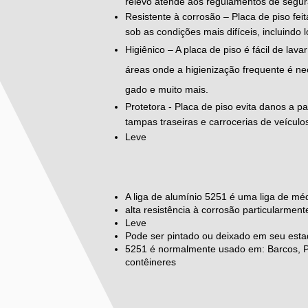
relevo atende aos regulamentos de segura
Resistente à corrosão – Placa de piso fei
sob as condições mais difíceis, incluindo 
Higiênico – A placa de piso é fácil de lav
áreas onde a higienização frequente é ne
gado e muito mais.
Protetora - Placa de piso evita danos a 
tampas traseiras e carrocerias de veículos
Leve
A liga de alumínio 5251 é uma liga de méd
alta resistência à corrosão particularme
Leve
Pode ser pintado ou deixado em seu esta
5251 é normalmente usado em: Barcos, Pai
contêineres