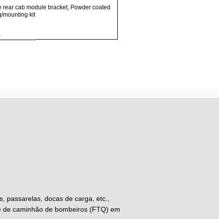
Visualização rápida
e rear cab module bracket, Powder coated
ng/mounting kit
.
, passarelas, docas de carga, etc.,
de de caminhão de bombeiros (FTQ) em