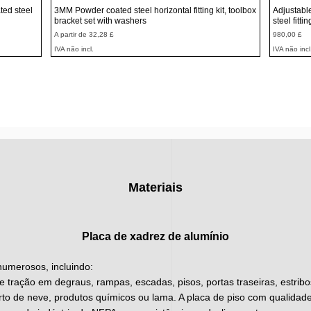
Visualização rápida
ted steel
3MM Powder coated steel horizontal fitting kit, toolbox
Adjustabl
bracket set with washers
steel fitti
Preço promocional
Preço
A partir de
32,28 £
980,00 £
IVA não incl.
IVA não incl
Materiais
Placa de xadrez de alumínio
 numerosos, incluindo:
 tração em degraus, rampas, escadas, pisos, portas traseiras, estribos
o de neve, produtos químicos ou lama. A placa de piso com qualida