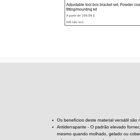
Visualização rápida
Adjustable tool box bracket set, Powder coa
fitting/mounting kit
Preço promocional
A partir de
169,99 £
IVA não incl.
Os benefícios deste material versátil são
Antiderrapante - O padrão elevado fornece
mesmo quando molhado, gelado ou cobert