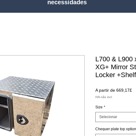
necessidades
L700 & L900 
XG+ Mirror S
Locker +Shelf
P
A partir de
669,17£
p
IVA não incl.
Size
*
Selecionar
Chequer plate top optio