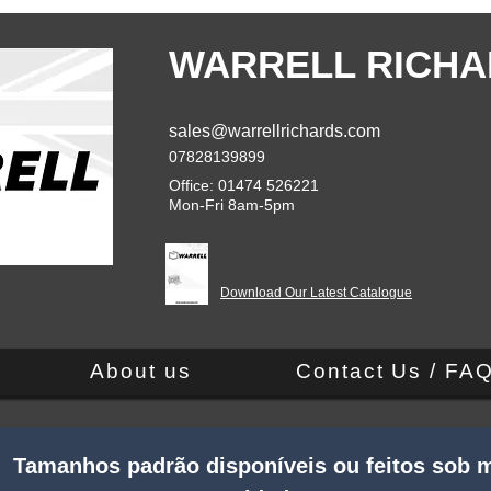
WARRELL RICHA
sales@warrellrichards.com
07828139899
Office: 01474 526221
Mon-Fri 8am-5pm
Download Our Latest Catalogue
About us
Contact Us / FA
 Tamanhos padrão disponíveis ou feitos sob m