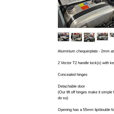
Aluminium chequerplate - 2mm at
2 Vector T2 handle lock(s) with k
Concealed hinges
Detachable door
(Our lift off hinges make it simpl
do so)
Opening has a 55mm lip/double fol