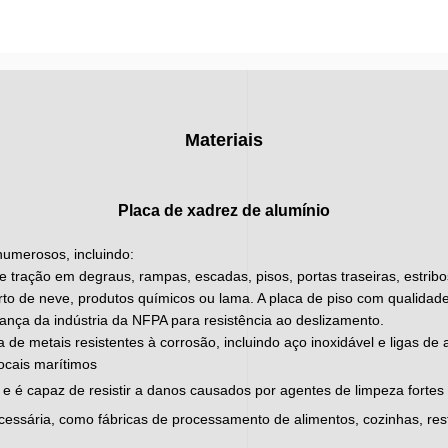
Materiais
Placa de xadrez de alumínio
 numerosos, incluindo:
 tração em degraus, rampas, escadas, pisos, portas traseiras, estribos
o de neve, produtos químicos ou lama. A placa de piso com qualida
nça da indústria da NFPA para resistência ao deslizamento.
ta de metais resistentes à corrosão, incluindo aço inoxidável e ligas d
locais marítimos
ar e é capaz de resistir a danos causados por agentes de limpeza fortes 
cessária, como fábricas de processamento de alimentos, cozinhas, res