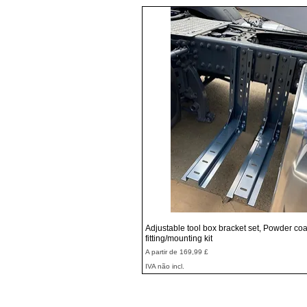
Visualização rápida
Adjustable tool box bracket set, Powder coa
fitting/mounting kit
Preço promocional
A partir de
169,99 £
IVA não incl.