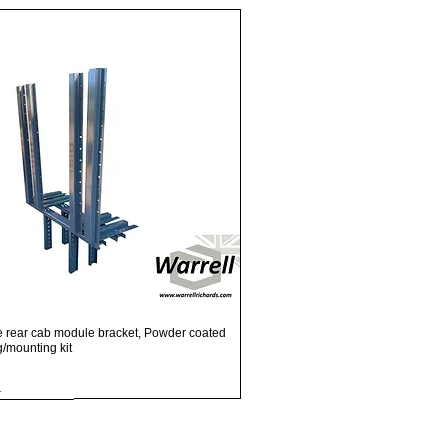
Visualização rápida
e rear cab module bracket, Powder coated
ng/mounting kit
.