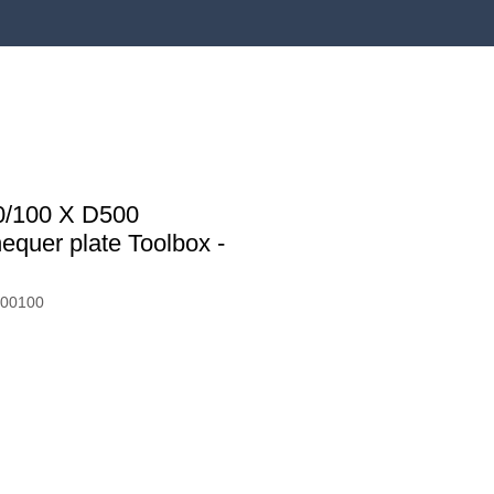
0/100 X D500
quer plate Toolbox -
500100