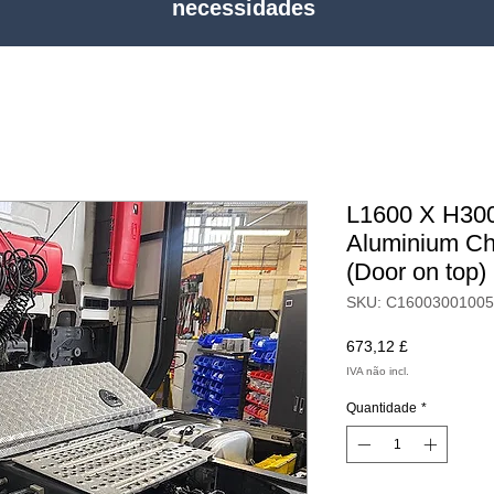
necessidades
L1600 X H30
Aluminium Che
(Door on top)
SKU: C1600300100
Preço
673,12 £
IVA não incl.
Quantidade
*