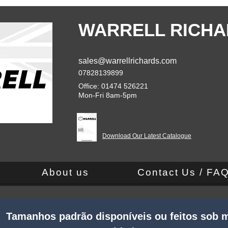
WARRELL RICHA
sales@warrellrichards.com
07828139899
Office: 01474 526221
Mon-Fri 8am-5pm
Download Our Latest Catalogue
About us
Contact Us / FA
 Tamanhos padrão disponíveis ou feitos sob m