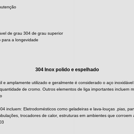
anutenção
ável de grau 304 de grau superior
 para a longevidade
304 Inox polido e espelhado
til e amplamente utilizado e geralmente é considerado o aço inoxidáve
a quantidade de cromo. Outros elementos de liga importantes incluem m
ro
,
304 incluem:
Eletrodomésticos como geladeiras e lava-louças
pias, pa
tubulações, trocadores de calor, estruturas em ambientes que corroem
03