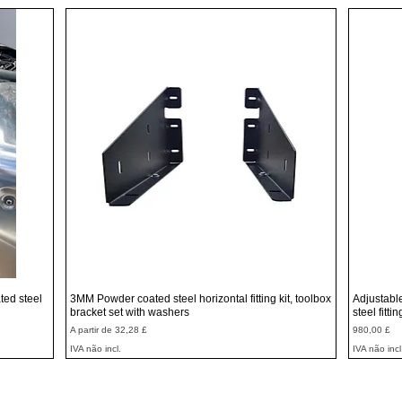
Visualização rápida
ted steel
3MM Powder coated steel horizontal fitting kit, toolbox
Adjustabl
bracket set with washers
steel fitti
Preço promocional
Preço
A partir de
32,28 £
980,00 £
IVA não incl.
IVA não incl