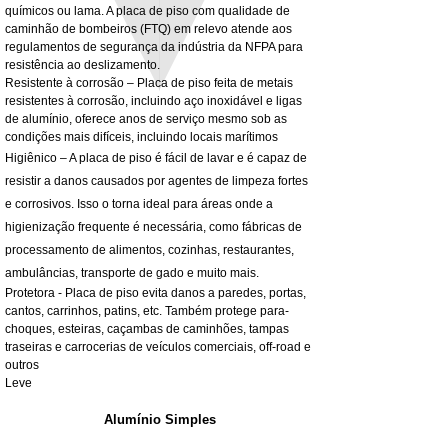
washers
Preço
980,00 £
químicos ou lama. A placa de piso com qualidade de
Preço promocional
A partir de
32,28 £
caminhão de bombeiros (FTQ) em relevo atende aos
IVA não incl.
regulamentos de segurança da indústria da NFPA para
IVA não incl.
resistência ao deslizamento.
Resistente à corrosão – Placa de piso feita de metais
resistentes à corrosão, incluindo aço inoxidável e ligas
de alumínio, oferece anos de serviço mesmo sob as
condições mais difíceis, incluindo locais marítimos
Higiênico – A placa de piso é fácil de lavar e é capaz de
resistir a danos causados por agentes de limpeza fortes
e corrosivos. Isso o torna ideal para áreas onde a
higienização frequente é necessária, como fábricas de
processamento de alimentos, cozinhas, restaurantes,
ambulâncias, transporte de gado e muito mais.
Protetora - Placa de piso evita danos a paredes, portas,
cantos, carrinhos, patins, etc. Também protege para-
choques, esteiras, caçambas de caminhões, tampas
traseiras e carrocerias de veículos comerciais, off-road e
outros
Leve
Alumínio Simples