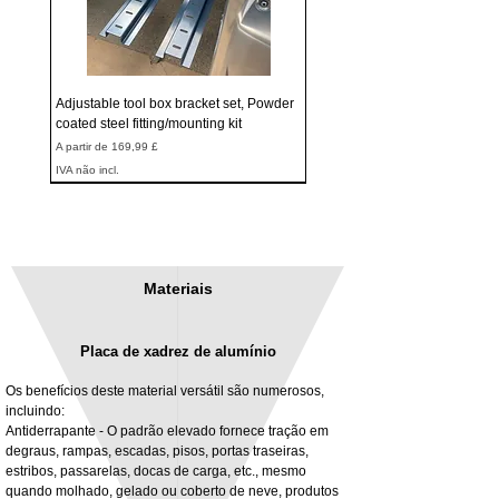
Adjustable tool box bracket set, Powder
coated steel fitting/mounting kit
Preço promocional
A partir de
169,99 £
IVA não incl.
Materiais
Placa de xadrez de alumínio
Os benefícios deste material versátil são numerosos,
incluindo:
Antiderrapante - O padrão elevado fornece tração em
degraus, rampas, escadas, pisos, portas traseiras,
3MM Powder coated steel horizontal
Adjustable rear cab module bracket,
estribos, passarelas, docas de carga, etc., mesmo
fitting kit, toolbox bracket set with
Powder coated steel fitting/mounting kit
quando molhado, gelado ou coberto de neve, produtos