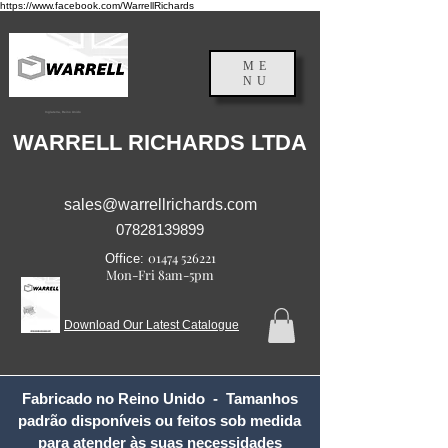
https://www.facebook.com/WarrellRichards
ME
NU
Inglaterra, Reino Unido
WARRELL RICHARDS LTDA
sales@warrellrichards.com
07828139899
01474 526221
Office:
Mon-Fri 8am-5pm
Download Our Latest Catalogue
Fabricado no Reino Unido - Tamanhos
padrão disponíveis ou feitos sob medida
para atender às suas necessidades