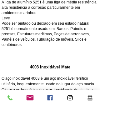
A liga de alumínio 5251 é uma liga de média resistência
alta resistência à corrosão particularmente em
ambientes marinhos
Leve
Pode ser pintado ou deixado em seu estado natural
5251 é normalmente usado em: Barcos, Painéis e
prensas, Estruturas marítimas, Peças de aeronaves,
Painéis de veículos, Tubulação de móveis, Silos e
contêineres
4003 Inoxidável Mate
O aço inoxidável 4003 é um aço inoxidável ferrítico
utilitário, frequentemente usado no lugar do aço macio.
Oferece os benefícios de aços inoxidáveis de alta liga,
como resistência, corrosão e resistência à abrasão
250 vezes maior resistência à corrosão do que o aço
macio
Resistência à corrosão/abrasão
Econômico - Baixo custo inicial, baixa manutenção
Força elevada
Excelente resistência ao impacto
Grau mais barato de aço inoxidável