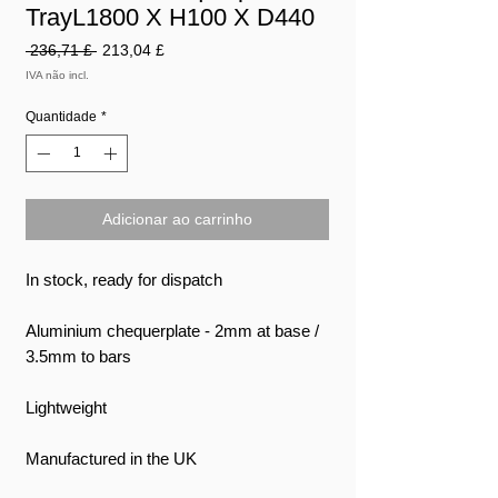
TrayL1800 X H100 X D440
Preço
Preço
 236,71 £ 
213,04 £
normal
promocional
IVA não incl.
Quantidade
*
Adicionar ao carrinho
In stock, ready for dispatch
Aluminium chequerplate - 2mm at base /
3.5mm to bars
Lightweight
Manufactured in the UK