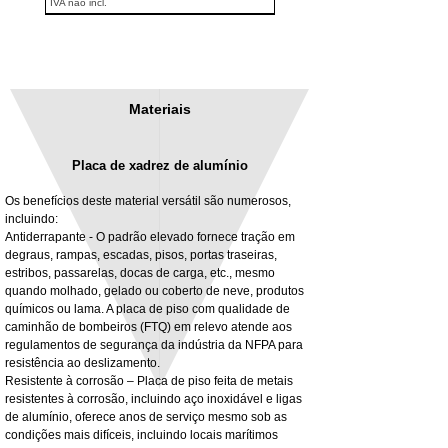
IVA não incl.
Materiais
Placa de xadrez de alumínio
Os benefícios deste material versátil são numerosos,
incluindo:
Antiderrapante - O padrão elevado fornece tração em
degraus, rampas, escadas, pisos, portas traseiras,
3MM Powder coated steel horizontal
Adjustable rear cab module bracket,
estribos, passarelas, docas de carga, etc., mesmo
fitting kit, toolbox bracket set with
Powder coated steel fitting/mounting kit
quando molhado, gelado ou coberto de neve, produtos
washers
Preço
980,00 £
químicos ou lama. A placa de piso com qualidade de
Preço promocional
A partir de
32,28 £
caminhão de bombeiros (FTQ) em relevo atende aos
IVA não incl.
regulamentos de segurança da indústria da NFPA para
IVA não incl.
resistência ao deslizamento.
Resistente à corrosão – Placa de piso feita de metais
resistentes à corrosão, incluindo aço inoxidável e ligas
de alumínio, oferece anos de serviço mesmo sob as
condições mais difíceis, incluindo locais marítimos