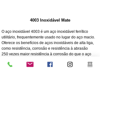
4003 Inoxidável Mate
O aço inoxidável 4003 é um aço inoxidável ferrítico
utilitário, frequentemente usado no lugar do aço macio.
Oferece os benefícios de aços inoxidáveis de alta liga,
como resistência, corrosão e resistência à abrasão
250 vezes maior resistência à corrosão do que o aço
macio
Resistência à corrosão/abrasão
Econômico - Baixo custo inicial, baixa manutenção
Força elevada
Excelente resistência ao impacto
Grau mais barato de aço inoxidável
Menor teor de níquel do que o aço inoxidável de grau
304 de grau superior
O revestimento é altamente recomendado para a
longevidade
Grande robustez/não flexível
304 Inox polido e espelhado