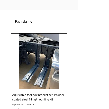
Brackets
Adjustable tool box bracket set, Powder
coated steel fitting/mounting kit
Preço promocional
A partir de
169,99 £