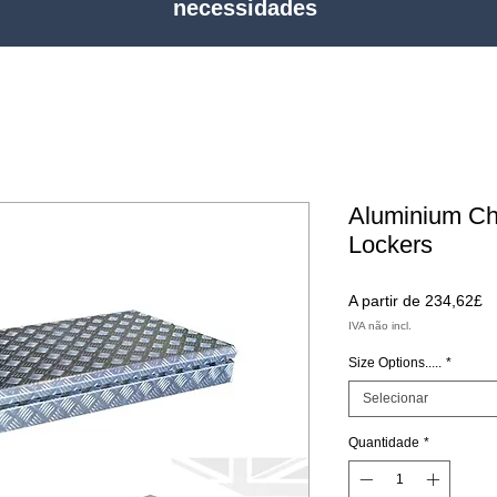
necessidades
Aluminium Ch
Lockers
P
A partir de
234,62£
p
IVA não incl.
Size Options.....
*
Selecionar
Quantidade
*