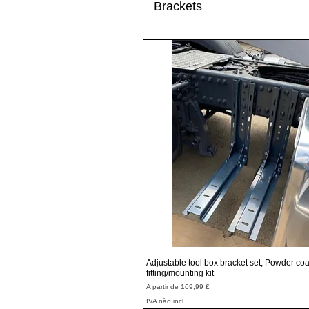
Brackets
Visualização rápida
Adjustable tool box bracket set, Powder coa
fitting/mounting kit
Preço promocional
A partir de
169,99 £
IVA não incl.