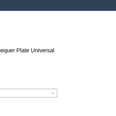
equer Plate Universal
reço
romocional