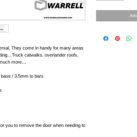
Adi
ersal, They come in handy for many areas
luding…Truck catwalks, overlander roofs,
nd much more…
 base / 3.5mm to bars
s
e for you to remove the door when needing to