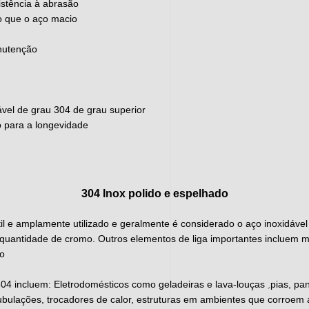
sistência à abrasão
o que o aço macio
anutenção
ável de grau 304 de grau superior
 para a longevidade
304 Inox polido e espelhado
til e amplamente utilizado e geralmente é considerado o aço inoxidáve
a quantidade de cromo. Outros elementos de liga importantes incluem m
ro
,
304 incluem:
Eletrodomésticos como geladeiras e lava-louças
pias, pa
tubulações, trocadores de calor, estruturas em ambientes que corroem