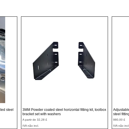
Visualização rápida
ted steel
3MM Powder coated steel horizontal fitting kit, toolbox
Adjustabl
bracket set with washers
steel fitti
Preço promocional
Preço
A partir de
32,28 £
980,00 £
IVA não incl.
IVA não incl