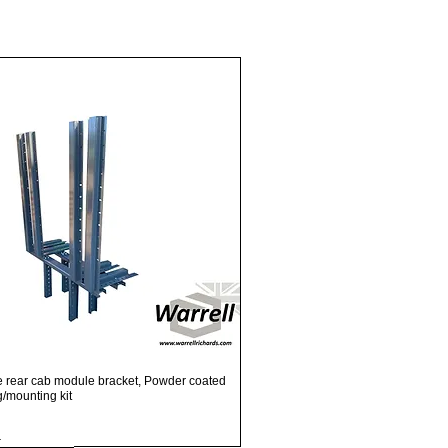
Visualização rápida
e rear cab module bracket, Powder coated
ng/mounting kit
.