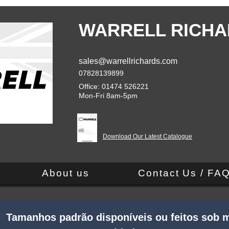
WARRELL RICHA
sales@warrellrichards.com
07828139899
Office: 01474 526221
Mon-Fri 8am-5pm
Download Our Latest Catalogue
About us
Contact Us / FA
 Tamanhos padrão disponíveis ou feitos sob m